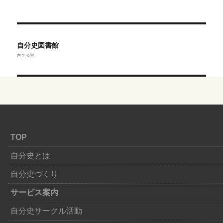
イ
ズ
投
稿
自分史図書館
ナ
内で公開
ビ
ゲ
ー
シ
ョ
ン
TOP
自分史とは
自分史づくり
サービス案内
自分史サークル活動