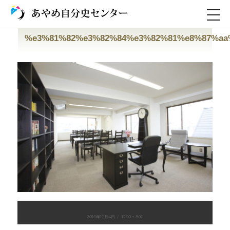
前の画像
次の画像
TOGG
NAVI
%e3%81%82%e3%82%84%e3%82%81%e8%87%aa
投
フ
2016年10月4日
1200 × 800
稿
ル
日:
サ