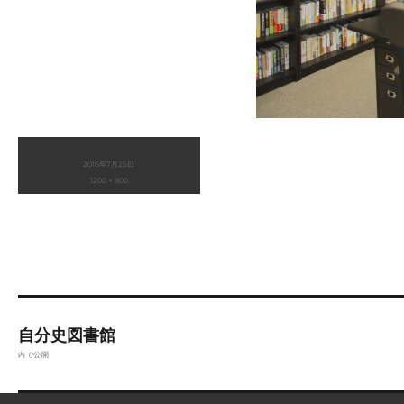
投
2016年7月25日
稿
フ
1200 × 800
日:
ル
サ
イ
ズ
投
稿
自分史図書館
ナ
内で公開
ビ
ゲ