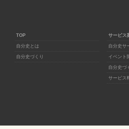
ー
シ
ョ
ン
TOP
サービス
自分史とは
自分史サ
自分史づくり
イベント
自分史づ
サービス